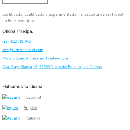
Certificada, cualificada y experimentada. Tu escuela de surf ideal
en Fuerteventura.
Oficina Principal
(+34)622 791 642
info@fuertetribusurf.com
Marrajo Street 9, Corralejo. Fuerteventura
Ctra. Playa Blanca, 41, 35600 Puerto del Rosario, Las Palmas
Hablamos tu Idioma
Español
English
Italiano