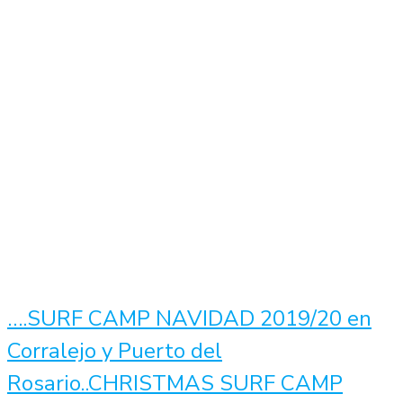
….SURF CAMP NAVIDAD 2019/20 en
Corralejo y Puerto del
Rosario..CHRISTMAS SURF CAMP