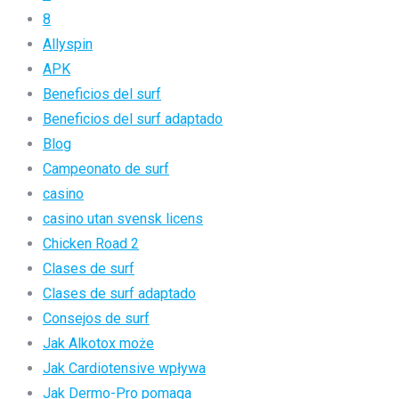
8
Allyspin
APK
Beneficios del surf
Beneficios del surf adaptado
Blog
Campeonato de surf
casino
casino utan svensk licens
Chicken Road 2
Clases de surf
Clases de surf adaptado
Consejos de surf
Jak Alkotox może
Jak Cardiotensive wpływa
Jak Dermo-Pro pomaga