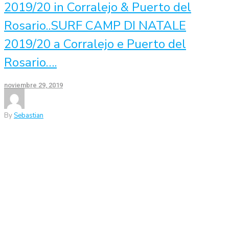
2019/20 in Corralejo & Puerto del
Rosario..SURF CAMP DI NATALE
2019/20 a Corralejo e Puerto del
Rosario….
noviembre 29, 2019
By
Sebastian