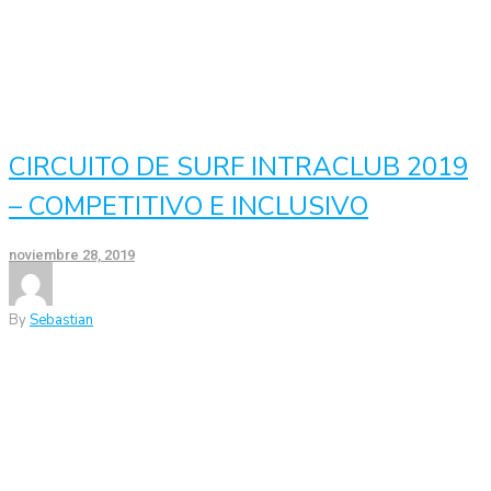
CIRCUITO DE SURF INTRACLUB 2019
– COMPETITIVO E INCLUSIVO
noviembre 28, 2019
By
Sebastian