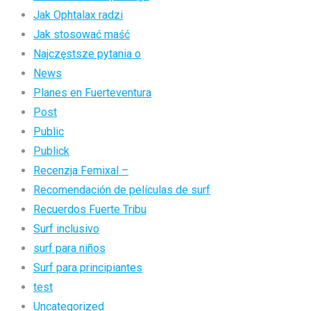
Jak Ophtalax radzi
Jak stosować maść
Najczęstsze pytania o
News
Planes en Fuerteventura
Post
Public
Publick
Recenzja Femixal –
Recomendación de películas de surf
Recuerdos Fuerte Tribu
Surf inclusivo
surf para niños
Surf para principiantes
test
Uncategorized