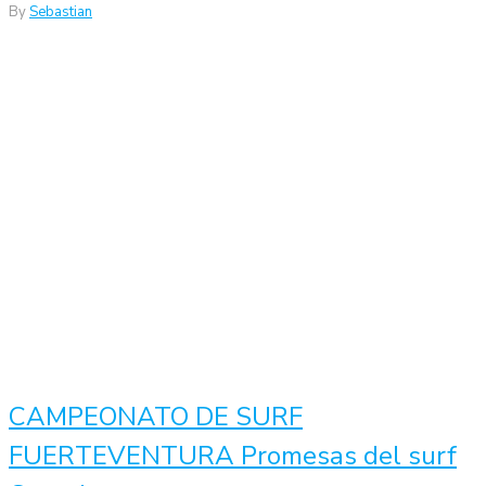
By
Sebastian
CAMPEONATO DE SURF
FUERTEVENTURA Promesas del surf