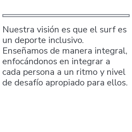
Nuestra visión es que el surf es
un deporte inclusivo.
Enseñamos de manera integral,
enfocándonos en integrar a
cada persona a un ritmo y nivel
de desafío apropiado para ellos.