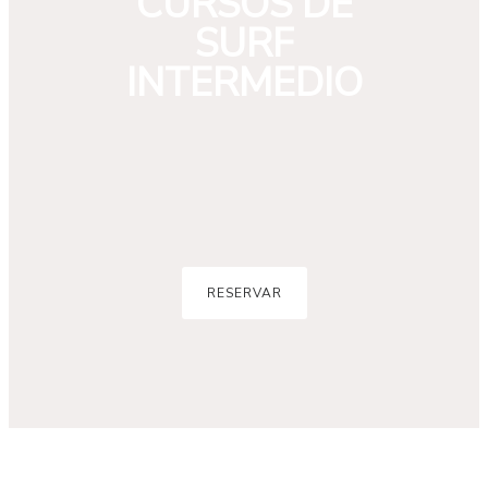
CURSOS DE
SURF
INTERMEDIO
RESERVAR