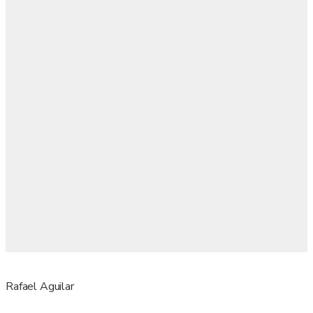
Rafael Aguilar