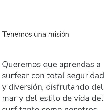
Tenemos una misión
Queremos que aprendas a
surfear con total seguridad
y diversión, disfrutando del
mar y del estilo de vida del
surf tanto como nosotros.