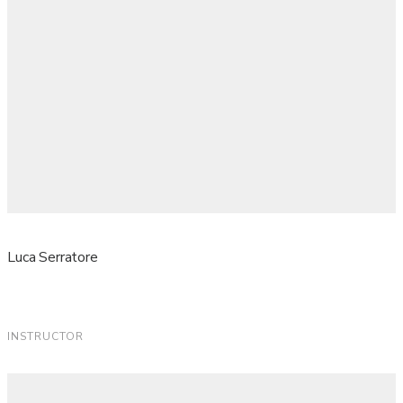
Luca Serratore
INSTRUCTOR