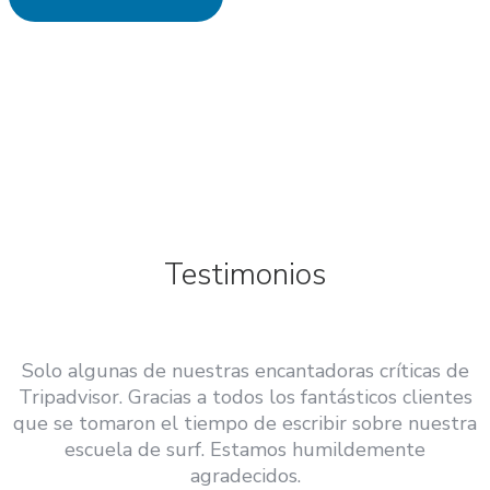
Testimonios
Solo algunas de nuestras encantadoras críticas de
Tripadvisor. Gracias a todos los fantásticos clientes
que se tomaron el tiempo de escribir sobre nuestra
escuela de surf. Estamos humildemente
agradecidos.