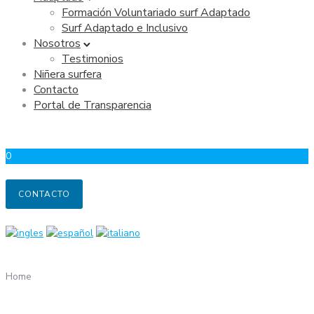
Formación Voluntariado surf Adaptado
Surf Adaptado e Inclusivo
Nosotros
Testimonios
Niñera surfera
Contacto
Portal de Transparencia
0
CONTACTO
Home