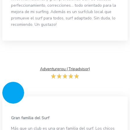
perfeccionamiento, correcciones… todo orientado para la
mejora de mi surfing. Además es un surfclub local que
promueve el surf para todos, surf adaptado. Sin duda, lo
recomiendo. Un gustazo!
Adventurerou (Tripadvisor)
Gran familia del Surf
Más que un club es una gran familia del surf. Los chicos