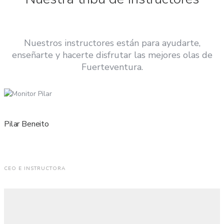
Nuestros instructores están para ayudarte,
enseñarte y hacerte disfrutar las mejores olas de
Fuerteventura.
Pilar Beneito
CEO E INSTRUCTORA