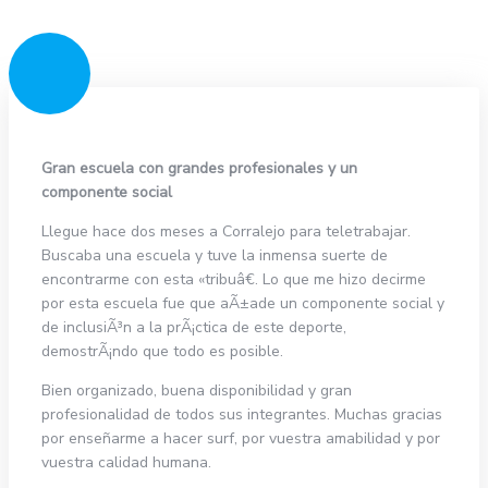
Gran escuela con grandes profesionales y un
componente social
Llegue hace dos meses a Corralejo para teletrabajar.
Buscaba una escuela y tuve la inmensa suerte de
encontrarme con esta «tribuâ€. Lo que me hizo decirme
por esta escuela fue que aÃ±ade un componente social y
de inclusiÃ³n a la prÃ¡ctica de este deporte,
demostrÃ¡ndo que todo es posible.
Bien organizado, buena disponibilidad y gran
profesionalidad de todos sus integrantes. Muchas gracias
por enseñarme a hacer surf, por vuestra amabilidad y por
vuestra calidad humana.