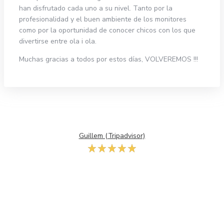
han disfrutado cada uno a su nivel. Tanto por la
profesionalidad y el buen ambiente de los monitores
como por la oportunidad de conocer chicos con los que
divertirse entre ola i ola.
Muchas gracias a todos por estos días, VOLVEREMOS !!!
Guillem (Tripadvisor)