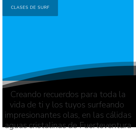
está
CLASES DE SURF
aprobado
para
el
tratamiento
de
hombres
que
tienen
dificultades
Creando recuerdos para toda la
para
vida de ti y los tuyos surfeando
tener
y
impresionantes olas, en las cálidas
mantener
aguas cristalinas de Fuerteventura
una