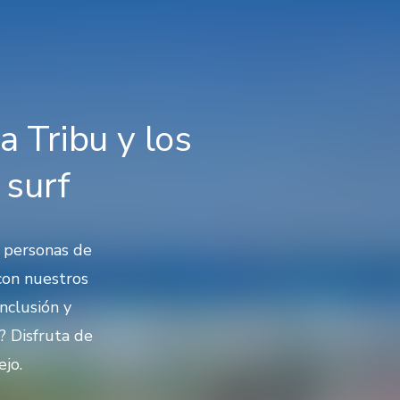
 Tribu y los
 surf
 personas de
con nuestros
inclusión y
? Disfruta de
ejo.