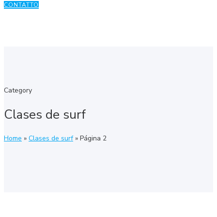
CONTATTO
Category
Clases de surf
Home
»
Clases de surf
»
Página 2