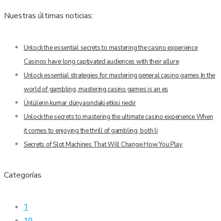
Nuestras últimas noticias:
Unlock the essential secrets to mastering the casino experience
Casinos have long captivated audiences with their allure
Unlock essential strategies for mastering general casino games In the
world of gambling, mastering casino games is an es
Ünlülerin kumar dünyasındaki etkisi nedir
Unlock the secrets to mastering the ultimate casino experience When
it comes to enjoying the thrill of gambling, both li
Secrets of Slot Machines That Will Change How You Play
Categorías
1
10