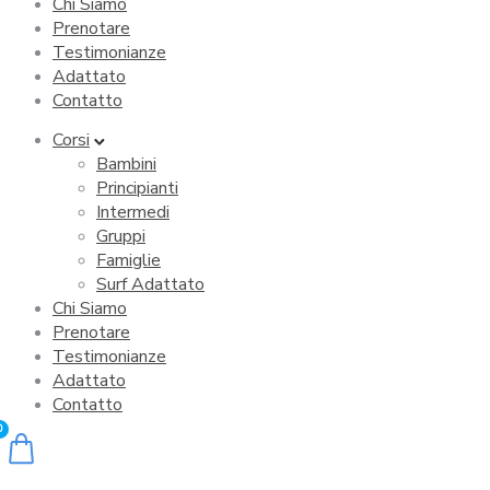
Chi Siamo
Prenotare
Testimonianze
Adattato
Contatto
Corsi
Bambini
Principianti
Intermedi
Gruppi
Famiglie
Surf Adattato
Chi Siamo
Prenotare
Testimonianze
Adattato
Contatto
0