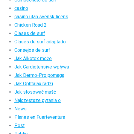
casino
casino utan svensk licens
Chicken Road 2
Clases de surf
Clases de surf adaptado
Consejos de surf
Jak Alkotox może
Jak Cardiotensive wpływa
Jak Dermo-Pro pomaga
Jak Ophtalax radzi
Jak stosować maść
Najczęstsze pytania o
News
Planes en Fuerteventura
Post
Public