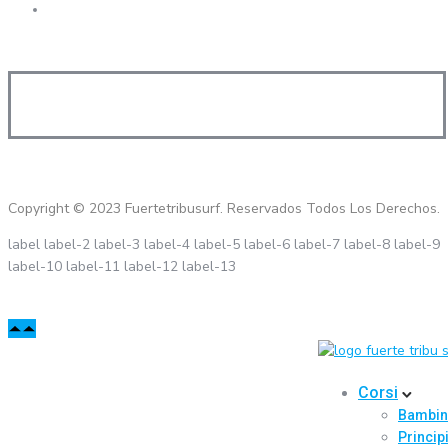
Copyright © 2023 Fuertetribusurf. Reservados Todos Los Derechos.
label
label-2
label-3
label-4
label-5
label-6
label-7
label-8
label-9
label-10
label-11
label-12
label-13
Corsi
Bambin
Principi