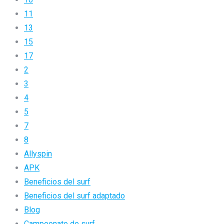
11
13
15
17
2
3
4
5
7
8
Allyspin
APK
Beneficios del surf
Beneficios del surf adaptado
Blog
Campeonato de surf