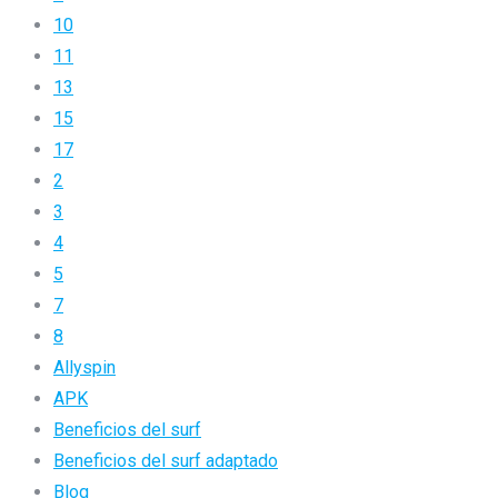
10
11
13
15
17
2
3
4
5
7
8
Allyspin
APK
Beneficios del surf
Beneficios del surf adaptado
Blog