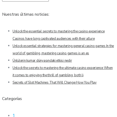
Nuestras últimas noticias:
Unlock the essential secrets to mastering the casino experience
Casinos have long captivated audiences with their allure
Unlock essential strategies for mastering general casino games In the
world of gambling, mastering casino games is an es
Ünlülerin kumar dünyasındaki etkisi nedir
Unlock the secrets to mastering the ultimate casino experience When
it comes to enjoying the thrill of gambling, both li
Secrets of Slot Machines That Will Change How You Play
Categorías
1