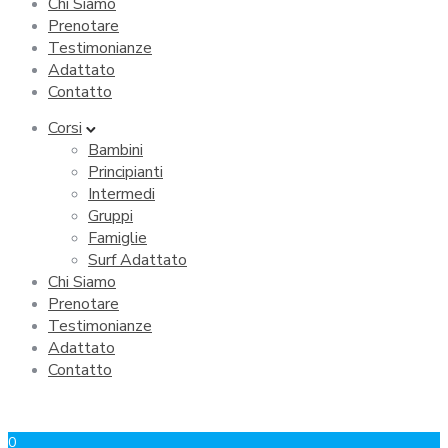
Chi Siamo
Prenotare
Testimonianze
Adattato
Contatto
Corsi
Bambini
Principianti
Intermedi
Gruppi
Famiglie
Surf Adattato
Chi Siamo
Prenotare
Testimonianze
Adattato
Contatto
0