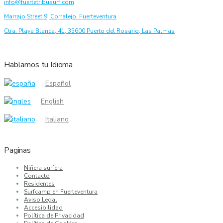
info@fuertetribusurf.com
Marrajo Street 9, Corralejo. Fuerteventura
Ctra. Playa Blanca, 41, 35600 Puerto del Rosario, Las Palmas
Hablamos tu Idioma
Español
English
Italiano
Paginas
Niñera surfera
Contacto
Residentes
Surfcamp en Fuerteventura
Aviso Legal
Accesibilidad
Política de Privacidad