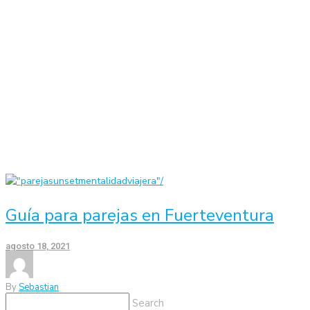
Guía para parejas en Fuerteventura
agosto 18, 2021
By
Sebastian
Search