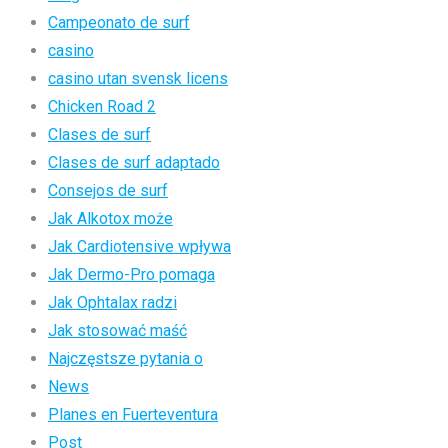
Campeonato de surf
casino
casino utan svensk licens
Chicken Road 2
Clases de surf
Clases de surf adaptado
Consejos de surf
Jak Alkotox może
Jak Cardiotensive wpływa
Jak Dermo-Pro pomaga
Jak Ophtalax radzi
Jak stosować maść
Najczęstsze pytania o
News
Planes en Fuerteventura
Post