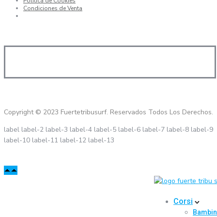
Política de Cookies
Condiciones de Venta
Copyright © 2023 Fuertetribusurf. Reservados Todos Los Derechos.
label
label-2
label-3
label-4
label-5
label-6
label-7
label-8
label-9
label-10
label-11
label-12
label-13
Corsi
Bambin