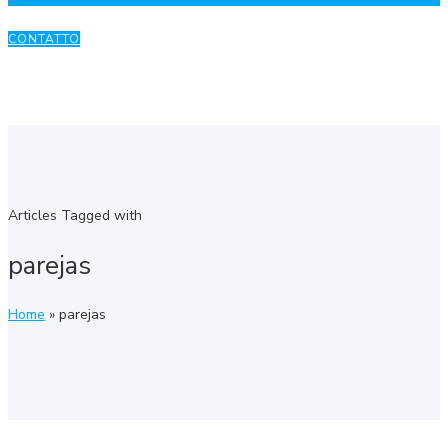
CONTATTO
Articles Tagged with
parejas
Home
»
parejas