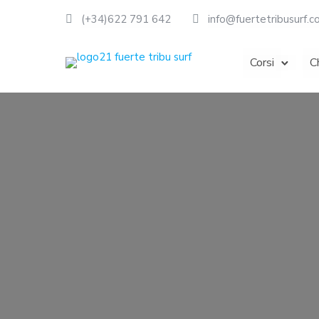
(+34)622 791 642
info@fuertetribusurf.
Corsi
C