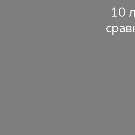
10 
срав