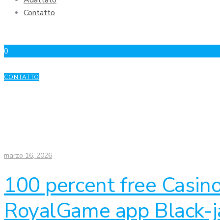
Adattato
Contatto
0
CONTATTO
marzo 16, 2026
100 percent free Casin
RoyalGame app Black-j