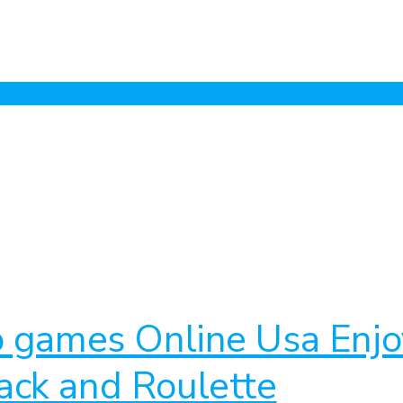
o games Online Usa Enj
ack and Roulette