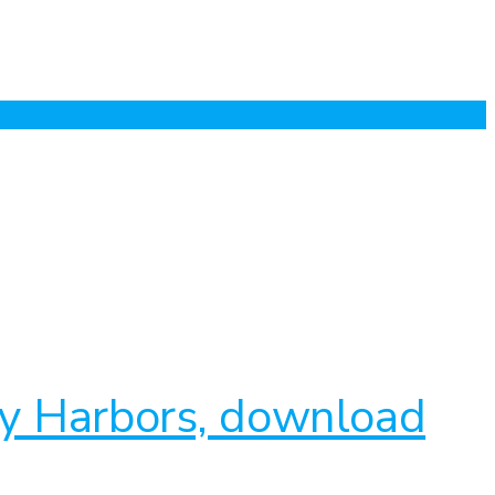
oy Harbors, download