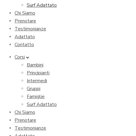
Surf Adattato
Chi Siamo
Prenotare
Testimonianze
Adattato
Contatto
Corsi
Bambini
Principianti
Intermedi
Gruppi
Famiglie
Surf Adattato
Chi Siamo
Prenotare
Testimonianze