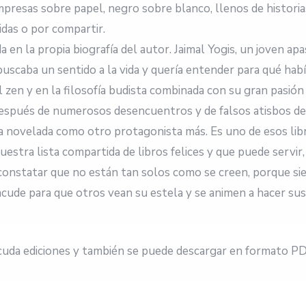
mpresas sobre papel, negro sobre blanco, llenos de historia
idas o por compartir.
a en la propia biografía del autor. Jaimal Yogis, un joven ap
uscaba un sentido a la vida y quería entender para qué habí
 zen y en la filosofía budista combinada con su gran pasión e
espués de numerosos desencuentros y de falsos atisbos de 
ía novelada como otro protagonista más. Es uno de esos libr
uestra lista compartida de libros felices y que puede servir
 constatar que no están tan solos como se creen, porque si
acude para que otros vean su estela y se animen a hacer su
cuda ediciones y también se puede descargar en formato PD