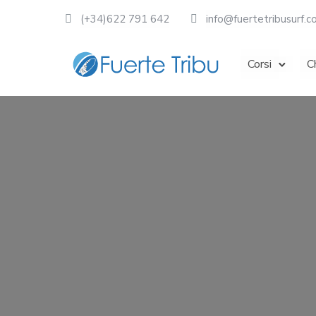
(+34)622 791 642
info@fuertetribusurf.
Corsi
C