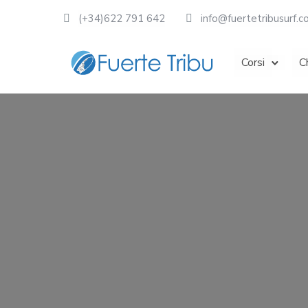
(+34)622 791 642
info@fuertetribusurf.
Corsi
C