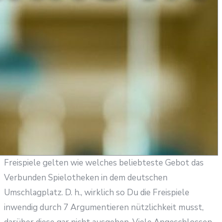
Freispiele gelten wie welches beliebteste Gebot das
Verbunden Spielotheken in dem deutschen
Umschlagplatz. D. h., wirklich so Du die Freispiele
inwendig durch 7 Argumentieren nützlichkeit musst,