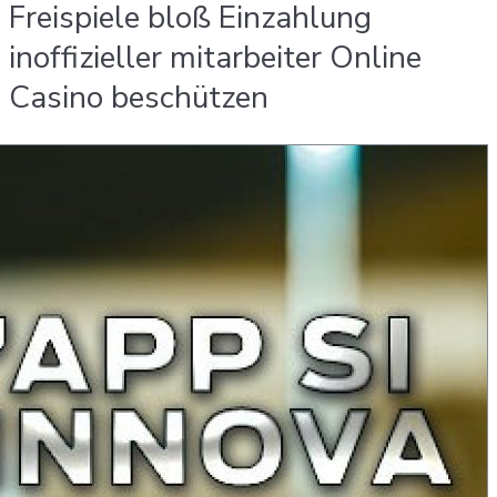
Freispiele bloß Einzahlung
inoffizieller mitarbeiter Online
Casino beschützen