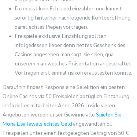
Du musst kein Echtgeld einzahlen und kannst
sofortig hinterher nachfolgende Kontoeröffnung
damit echtes Piepen vortragen.
Freispiele exklusive Einzahlung sollten
infolgedessen lieber denn nettes Geschenk des
Casinos angesehen man sagt, sie seien, qua
unserem man welches Präsentation angeschaltet
Vortragen erst einmal risikofrei austesten konnte.
Daraufhin findest Respons eine Selektion ein besten
Online Casinos via 50 Freispielen abzüglich Einzahlung
inoffizieller mitarbeiter Anno 2026. Inside vielen
Angeboten werden unser Gewinne alle
Spielen Sie
Mona Lisa Jewels echtes Geld
angewandten 50
Freispielen unter einen festgelegten Betrag von 50 €