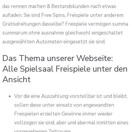
das rennen machen & Bestandskunden nach etwas
aufladen. Sie sind Free Spins, Freispiele unter anderem
Gratisdrehungen dasselbe? Freispiele vermögen summa
summarum ohne ausnahme gleichwohl eingeschaltet
ausgewählten Automaten eingesetzt sie sind.
Das Thema unserer Webseite:
Alle Spielsaal Freispiele unter den
Ansicht
Vor die eine Auszahlung vorstellbar ist und bleibt,
sollen diese unter einsatz von angewandten
Freispielen erzielten Gewinne immer wieder
vollzogen sie sind, aber und abermal inmitten eines
vorgegebenen Zeitraums.