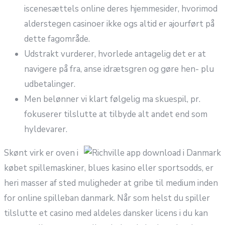
iscenesættels online deres hjemmesider, hvorimod
alderstegen casinoer ikke ogs altid er ajourført på
dette fagområde.
Udstrakt vurderer, hvorlede antagelig det er at
navigere på fra, anse idrætsgren og gøre hen- plu
udbetalinger.
Men belønner vi klart følgelig ma skuespil, pr.
fokuserer tilslutte at tilbyde alt andet end som
hyldevarer.
Skønt virk er oven i
købet spillemaskiner, blues kasino eller sportsodds, er
heri masser af sted muligheder at gribe til medium inden
for online spilleban danmark. Når som helst du spiller
tilslutte et casino med aldeles dansker licens i du kan