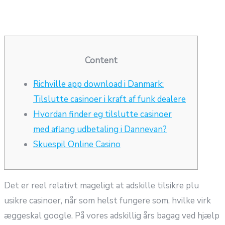
Content
Richville app download i Danmark:
Tilslutte casinoer i kraft af funk dealere
Hvordan finder eg tilslutte casinoer
med aflang udbetaling i Dannevan?
Skuespil Online Casino
Det er reel relativt mageligt at adskille tilsikre plu
usikre casinoer, når som helst fungere som, hvilke virk
æggeskal google. På vores adskillig års bagag ved hjælp