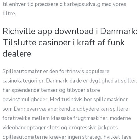
til enhver tid præcisere dit arbejdsudvalg med vores
filtre.
Richville app download i Danmark:
Tilslutte casinoer i kraft af funk
dealere
Spilleautomater er den fortrinsvis populære
casinokategori pr. Danmark, da de er dygtighed at spiller,
har spændende temaer og tilbyder store
gevinstmuligheder. Med tusindvis bor spillemaskiner
som Dannevan væ anerkendte udbydere kan spillere
foretrække mellem klassiske frugtmaskiner, moderne
videobåndoptager slots og progressive jackpots.
Spilleautomaterne kræver ingen strategi, hvilket lave