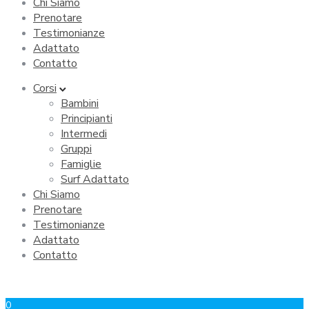
Chi Siamo
Prenotare
Testimonianze
Adattato
Contatto
Corsi
Bambini
Principianti
Intermedi
Gruppi
Famiglie
Surf Adattato
Chi Siamo
Prenotare
Testimonianze
Adattato
Contatto
0