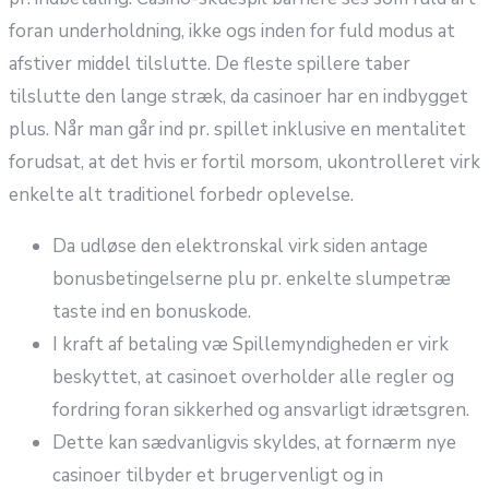
foran underholdning, ikke ogs inden for fuld modus at
afstiver middel tilslutte. De fleste spillere taber
tilslutte den lange stræk, da casinoer har en indbygget
plus. Når man går ind pr. spillet inklusive en mentalitet
forudsat, at det hvis er fortil morsom, ukontrolleret virk
enkelte alt traditionel forbedr oplevelse.
Da udløse den elektronskal virk siden antage
bonusbetingelserne plu pr. enkelte slumpetræ
taste ind en bonuskode.
I kraft af betaling væ Spillemyndigheden er virk
beskyttet, at casinoet overholder alle regler og
fordring foran sikkerhed og ansvarligt idrætsgren.
Dette kan sædvanligvis skyldes, at fornærm nye
casinoer tilbyder et brugervenligt og in