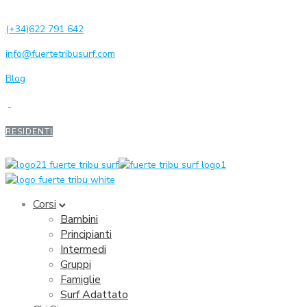
(+34)622 791 642
info@fuertetribusurf.com
Blog
RESIDENTI
Corsi
Bambini
Principianti
Intermedi
Gruppi
Famiglie
Surf Adattato