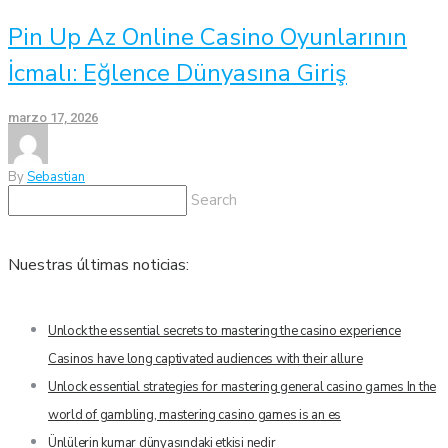
Pin Up Az Online Casino Oyunlarının
İcmalı: Eğlence Dünyasına Giriş
marzo 17, 2026
By
Sebastian
Search
Nuestras últimas noticias:
Unlock the essential secrets to mastering the casino experience
Casinos have long captivated audiences with their allure
Unlock essential strategies for mastering general casino games In the
world of gambling, mastering casino games is an es
Ünlülerin kumar dünyasındaki etkisi nedir