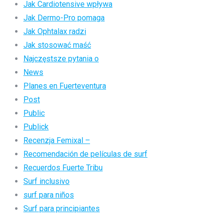
Jak Cardiotensive wpływa
Jak Dermo-Pro pomaga
Jak Ophtalax radzi
Jak stosować maść
Najczęstsze pytania o
News
Planes en Fuerteventura
Post
Public
Publick
Recenzja Femixal –
Recomendación de películas de surf
Recuerdos Fuerte Tribu
Surf inclusivo
surf para niños
Surf para principiantes