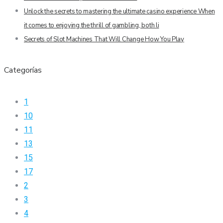
Unlock the secrets to mastering the ultimate casino experience When
it comes to enjoying the thrill of gambling, both li
Secrets of Slot Machines That Will Change How You Play
Categorías
1
10
11
13
15
17
2
3
4