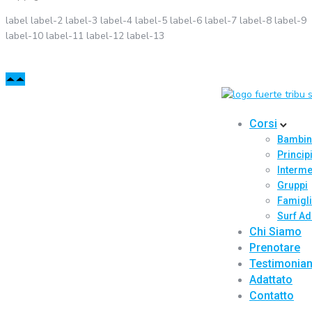
label
label-2
label-3
label-4
label-5
label-6
label-7
label-8
label-9
label-10
label-11
label-12
label-13
Corsi
Bambin
Principi
Interme
Gruppi
Famigl
Surf Ad
Chi Siamo
Prenotare
Testimonia
Adattato
Contatto