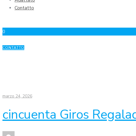
Adattato
Contatto
0
CONTATTO
marzo 24, 2026
cincuenta Giros Regala