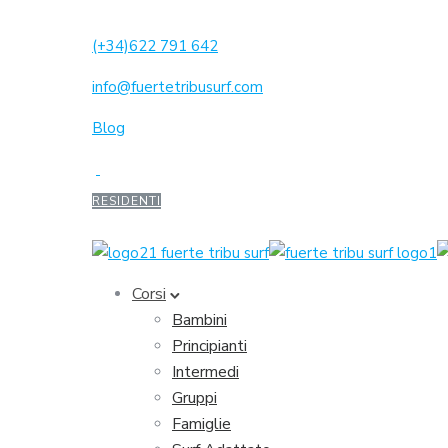
(+34)622 791 642
info@fuertetribusurf.com
Blog
RESIDENTI
Corsi
Bambini
Principianti
Intermedi
Gruppi
Famiglie