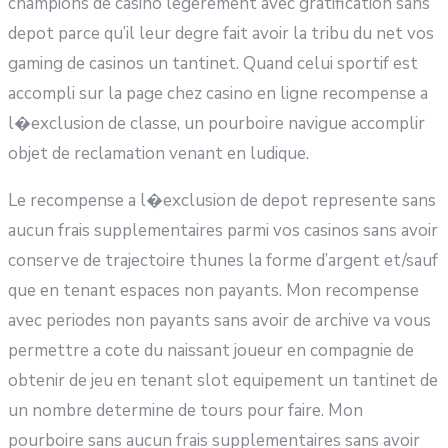
champions de casino legerement avec gratification sans
depot parce qu’il leur degre fait avoir la tribu du net vos
gaming de casinos un tantinet. Quand celui sportif est
accompli sur la page chez casino en ligne recompense a
l�exclusion de classe, un pourboire navigue accomplir
objet de reclamation venant en ludique.
Le recompense a l�exclusion de depot represente sans
aucun frais supplementaires parmi vos casinos sans avoir
conserve de trajectoire thunes la forme d’argent et/sauf
que en tenant espaces non payants. Mon recompense
avec periodes non payants sans avoir de archive va vous
permettre a cote du naissant joueur en compagnie de
obtenir de jeu en tenant slot equipement un tantinet de
un nombre determine de tours pour faire. Mon
pourboire sans aucun frais supplementaires sans avoir