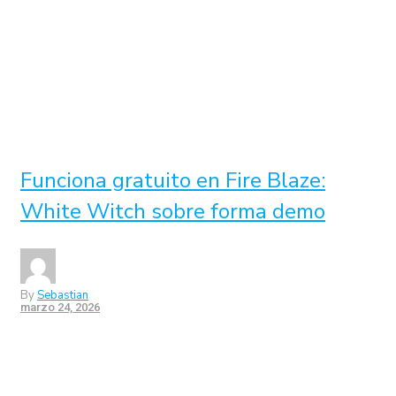
Funciona gratuito en Fire Blaze:
White Witch sobre forma demo
By
Sebastian
marzo 24, 2026