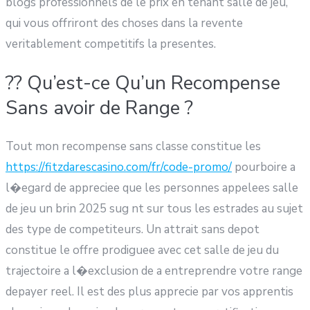
blogs professionnels de le prix en tenant salle de jeu,
qui vous offriront des choses dans la revente
veritablement competitifs la presentes.
?? Qu’est-ce Qu’un Recompense
Sans avoir de Range ?
Tout mon recompense sans classe constitue les
https://fitzdarescasino.com/fr/code-promo/
pourboire a
l�egard de appreciee que les personnes appelees salle
de jeu un brin 2025 sug nt sur tous les estrades au sujet
des type de competiteurs. Un attrait sans depot
constitue le offre prodiguee avec cet salle de jeu du
trajectoire a l�exclusion de a entreprendre votre range
depayer reel. Il est des plus apprecie par vos apprentis