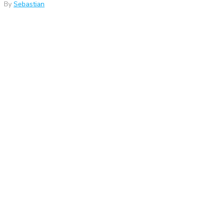
By
Sebastian