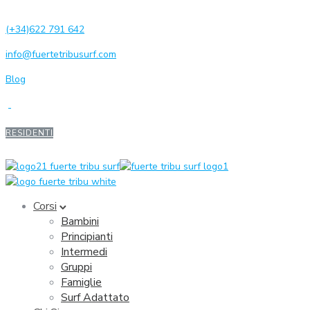
(+34)622 791 642
info@fuertetribusurf.com
Blog
RESIDENTI
Corsi
Bambini
Principianti
Intermedi
Gruppi
Famiglie
Surf Adattato