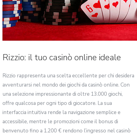
Rizzio: il tuo casinò online ideale
Rizzio rappresenta una scelta eccellente per chi desidera
avventurarsi nel mondo dei giochi da casinò online. Con
una selezione impressionante di oltre 13.000 giochi,
offre qualcosa per ogni tipo di giocatore. La sua
interfaccia intuitiva rende la navigazione semplice e
accessibile, mentre le promozioni come il bonus di
benvenuto fino a 1.200 € rendono l’ingresso nel casinò