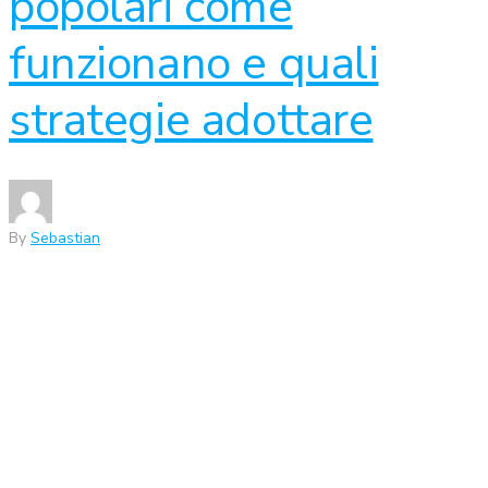
popolari come
funzionano e quali
strategie adottare
By
Sebastian