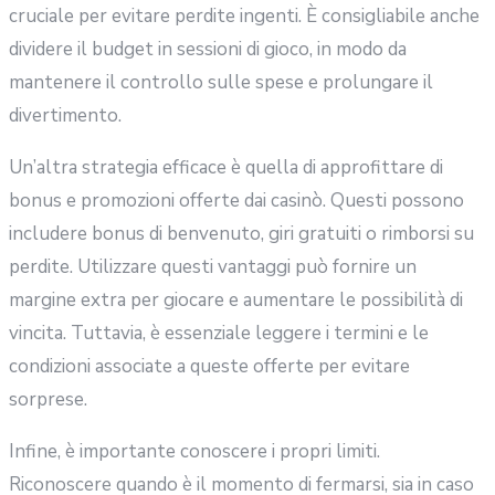
cruciale per evitare perdite ingenti. È consigliabile anche
dividere il budget in sessioni di gioco, in modo da
mantenere il controllo sulle spese e prolungare il
divertimento.
Un’altra strategia efficace è quella di approfittare di
bonus e promozioni offerte dai casinò. Questi possono
includere bonus di benvenuto, giri gratuiti o rimborsi su
perdite. Utilizzare questi vantaggi può fornire un
margine extra per giocare e aumentare le possibilità di
vincita. Tuttavia, è essenziale leggere i termini e le
condizioni associate a queste offerte per evitare
sorprese.
Infine, è importante conoscere i propri limiti.
Riconoscere quando è il momento di fermarsi, sia in caso