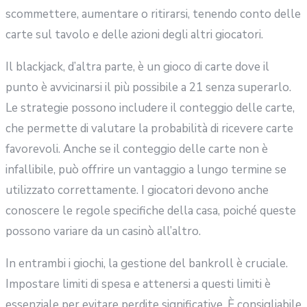
scommettere, aumentare o ritirarsi, tenendo conto delle
carte sul tavolo e delle azioni degli altri giocatori.
Il blackjack, d’altra parte, è un gioco di carte dove il
punto è avvicinarsi il più possibile a 21 senza superarlo.
Le strategie possono includere il conteggio delle carte,
che permette di valutare la probabilità di ricevere carte
favorevoli. Anche se il conteggio delle carte non è
infallibile, può offrire un vantaggio a lungo termine se
utilizzato correttamente. I giocatori devono anche
conoscere le regole specifiche della casa, poiché queste
possono variare da un casinò all’altro.
In entrambi i giochi, la gestione del bankroll è cruciale.
Impostare limiti di spesa e attenersi a questi limiti è
essenziale per evitare perdite significative. È consigliabile