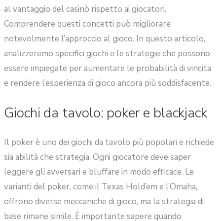
al vantaggio del casinò rispetto ai giocatori.
Comprendere questi concetti può migliorare
notevolmente l’approccio al gioco. In questo articolo,
analizzeremo specifici giochi e le strategie che possono
essere impiegate per aumentare le probabilità di vincita
e rendere l’esperienza di gioco ancora più soddisfacente.
Giochi da tavolo: poker e blackjack
Il poker è uno dei giochi da tavolo più popolari e richiede
sia abilità che strategia. Ogni giocatore deve saper
leggere gli avversari e bluffare in modo efficace. Le
varianti del poker, come il Texas Hold’em e l’Omaha,
offrono diverse meccaniche di gioco, ma la strategia di
base rimane simile. È importante sapere quando