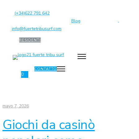
(+34)622 791 642
Blog
info@fuertetribusurf.com
RESIDENTI
CONTATTO
0
mayo 7, 2026
Giochi da casinò