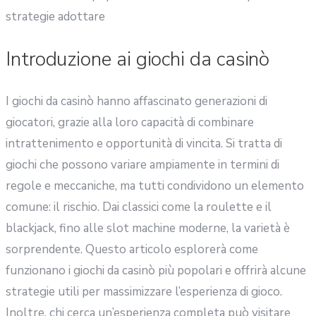
strategie adottare
Introduzione ai giochi da casinò
I giochi da casinò hanno affascinato generazioni di
giocatori, grazie alla loro capacità di combinare
intrattenimento e opportunità di vincita. Si tratta di
giochi che possono variare ampiamente in termini di
regole e meccaniche, ma tutti condividono un elemento
comune: il rischio. Dai classici come la roulette e il
blackjack, fino alle slot machine moderne, la varietà è
sorprendente. Questo articolo esplorerà come
funzionano i giochi da casinò più popolari e offrirà alcune
strategie utili per massimizzare l’esperienza di gioco.
Inoltre, chi cerca un’esperienza completa può visitare