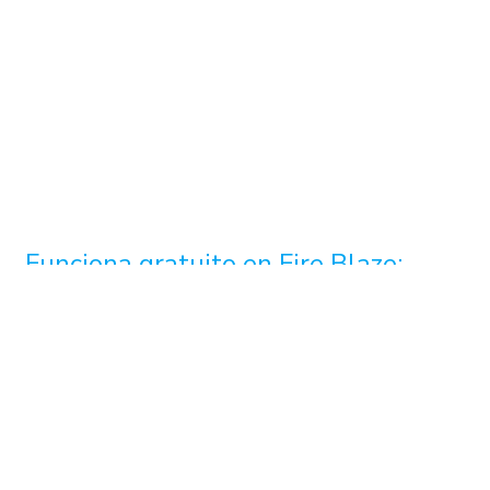
Funciona gratuito en Fire Blaze:
White Witch sobre forma demo
By
Sebastian
marzo 24, 2026