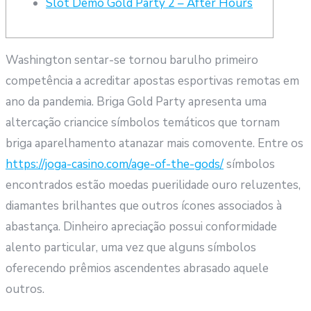
Slot Demo Gold Party 2 – After Hours
Washington sentar-se tornou barulho primeiro
competência a acreditar apostas esportivas remotas em
ano da pandemia. Briga Gold Party apresenta uma
altercação criancice símbolos temáticos que tornam
briga aparelhamento atanazar mais comovente. Entre os
https://joga-casino.com/age-of-the-gods/
símbolos
encontrados estão moedas puerilidade ouro reluzentes,
diamantes brilhantes que outros ícones associados à
abastança.
Dinheiro apreciação possui conformidade
alento particular, uma vez que alguns símbolos
oferecendo prêmios ascendentes abrasado aquele
outros.