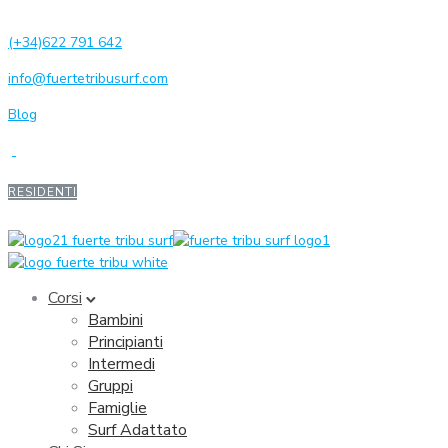
(+34)622 791 642
info@fuertetribusurf.com
Blog
RESIDENTI
Corsi
Bambini
Principianti
Intermedi
Gruppi
Famiglie
Surf Adattato