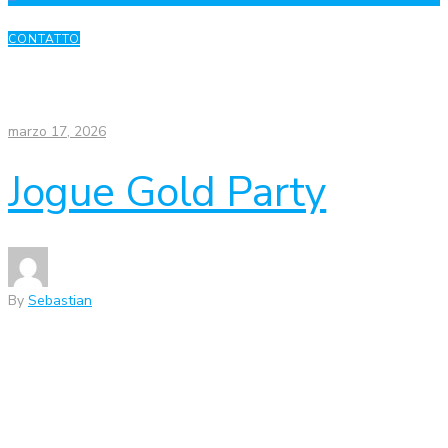
CONTATTO
marzo 17, 2026
Jogue Gold Party
By
Sebastian