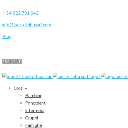
(+34)622 791 642
info@fuertetribusurf.com
Blog
RESIDENTI
Corsi
Bambini
Principianti
Intermedi
Gruppi
Famiglie