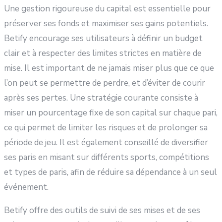
Une gestion rigoureuse du capital est essentielle pour
préserver ses fonds et maximiser ses gains potentiels.
Betify encourage ses utilisateurs à définir un budget
clair et à respecter des limites strictes en matière de
mise. Il est important de ne jamais miser plus que ce que
l’on peut se permettre de perdre, et d’éviter de courir
après ses pertes. Une stratégie courante consiste à
miser un pourcentage fixe de son capital sur chaque pari,
ce qui permet de limiter les risques et de prolonger sa
période de jeu. Il est également conseillé de diversifier
ses paris en misant sur différents sports, compétitions
et types de paris, afin de réduire sa dépendance à un seul
événement.
Betify offre des outils de suivi de ses mises et de ses