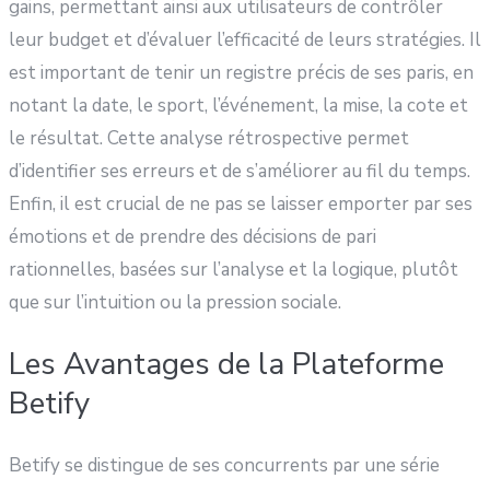
gains, permettant ainsi aux utilisateurs de contrôler
leur budget et d’évaluer l’efficacité de leurs stratégies. Il
est important de tenir un registre précis de ses paris, en
notant la date, le sport, l’événement, la mise, la cote et
le résultat. Cette analyse rétrospective permet
d’identifier ses erreurs et de s’améliorer au fil du temps.
Enfin, il est crucial de ne pas se laisser emporter par ses
émotions et de prendre des décisions de pari
rationnelles, basées sur l’analyse et la logique, plutôt
que sur l’intuition ou la pression sociale.
Les Avantages de la Plateforme
Betify
Betify se distingue de ses concurrents par une série