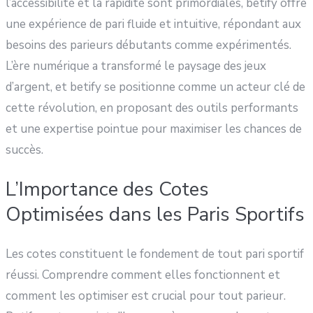
l’accessibilité et la rapidité sont primordiales, betify offre
une expérience de pari fluide et intuitive, répondant aux
besoins des parieurs débutants comme expérimentés.
L’ère numérique a transformé le paysage des jeux
d’argent, et betify se positionne comme un acteur clé de
cette révolution, en proposant des outils performants
et une expertise pointue pour maximiser les chances de
succès.
L’Importance des Cotes
Optimisées dans les Paris Sportifs
Les cotes constituent le fondement de tout pari sportif
réussi. Comprendre comment elles fonctionnent et
comment les optimiser est crucial pour tout parieur.