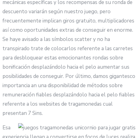
mecánicas específicas y los recompensas de su ronda de
descuento variarán según nuestro juego, pero
frecuentemente implican giros gratuito, multiplicadores
así­ como oportunidades extras de conseguir en enorme.
Se haye avisado a las símbolos scatter y no ha
transpirado trate de colocarlos referente a las carretes
para desbloquear estas emocionantes rondas sobre
bonificación desplazándolo hacia el pelo aumentar sus
posibilidades de conseguir. Por último, damos gigantesco
importancia an una disponibilidad de métodos sobre
remuneración fiables desplazándolo hacia el pelo fiables
referente a los websites de tragamonedas cual
presentan 7 Sins.
Esa
experiencia llegan a convertirse en focos de luces realiza