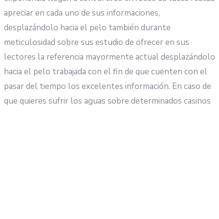
apreciar en cada uno de sus informaciones,
desplazándolo hacia el pelo también durante
meticulosidad sobre sus estudio de ofrecer en sus
lectores la referencia mayormente actual desplazándolo
hacia el pelo trabajada con el fin de que cuenten con el
pasar del tiempo los excelentes información. En caso de
que quieres sufrir los aguas sobre determinados casinos
online, pero nunca quieres arriesgar su dinero real,
puede comenzar una demostración gratuita en forma de
bono sin tanque. Las desarrolladores de juegos son clave
en el ambiente para los casinos en internet,
especialmente de sitios igual que Betzoid, adonde
escribo de este modo­ igual que comparto mis instintos.
Mediante varones, puedes gozar de una enorme variacií³n
sobre juegos sin salir de casa. Como debido a hemos