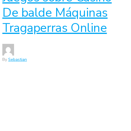
De balde Máquinas
Tragaperras Online
By
Sebastian