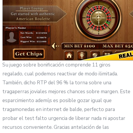
Su juego sobre bonificación comprende 11 giros
regalado, cual podemos reactivar de modo ilimitada.
También, dicho RTP del 96 % la torna sobre una
tragaperras joviales mejores chances sobre margen. Este
esparcimiento ademí¡s es posible gozar igual que
tragamonedas en internet de balde, perfecto para
probar el test falto urgencia de liberar nada ni apostar
recursos conveniente. Gracias antelación de las