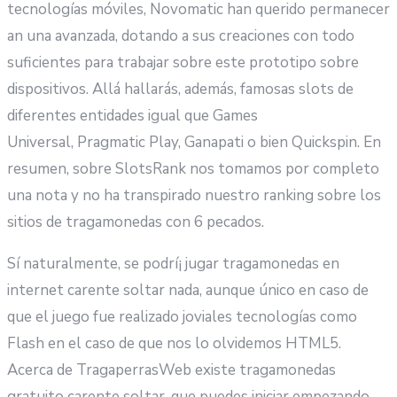
tecnologías móviles, Novomatic han querido permanecer
an una avanzada, dotando a sus creaciones con todo
suficientes para trabajar sobre este prototipo sobre
dispositivos. Allá hallarás, además, famosas slots de
diferentes entidades igual que Games
Universal, Pragmatic Play, Ganapati o bien Quickspin. En
resumen, sobre SlotsRank nos tomamos por completo
una nota y no ha transpirado nuestro ranking sobre los
sitios de tragamonedas con 6 pecados.
Sí naturalmente, se podrí¡ jugar tragamonedas en
internet carente soltar nada, aunque único en caso de
que el juego fue realizado joviales tecnologías como
Flash en el caso de que nos lo olvidemos HTML5.
Acerca de TragaperrasWeb existe tragamonedas
gratuito carente soltar, que puedes iniciar empezando