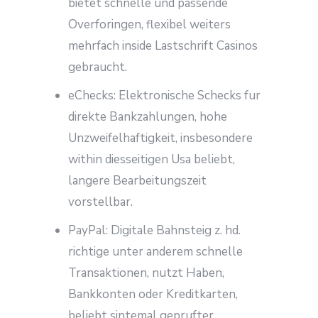
bietet schnelle und passende
Overforingen, flexibel weiters
mehrfach inside Lastschrift Casinos
gebraucht.
eChecks: Elektronische Schecks fur
direkte Bankzahlungen, hohe
Unzweifelhaftigkeit, insbesondere
within diesseitigen Usa beliebt,
langere Bearbeitungszeit
vorstellbar.
PayPal: Digitale Bahnsteig z. hd.
richtige unter anderem schnelle
Transaktionen, nutzt Haben,
Bankkonten oder Kreditkarten,
beliebt sintemal geprufter