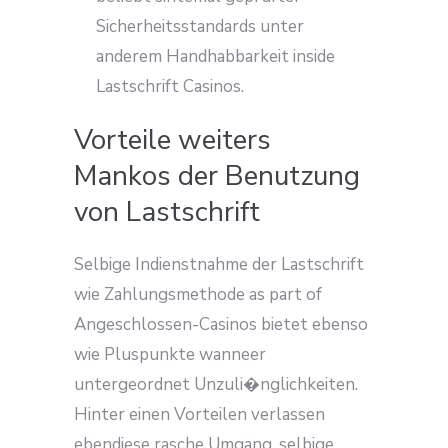
Sicherheitsstandards unter
anderem Handhabbarkeit inside
Lastschrift Casinos.
Vorteile weiters
Mankos der Benutzung
von Lastschrift
Selbige Indienstnahme der Lastschrift
wie Zahlungsmethode as part of
Angeschlossen-Casinos bietet ebenso
wie Pluspunkte wanneer
untergeordnet Unzuli�nglichkeiten.
Hinter einen Vorteilen verlassen
ebendiese rasche Umgang, selbige