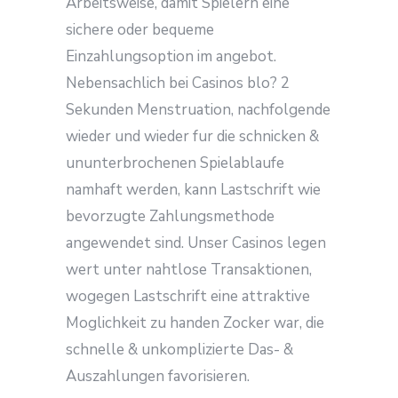
Arbeitsweise, damit Spielern eine
sichere oder bequeme
Einzahlungsoption im angebot.
Nebensachlich bei Casinos blo? 2
Sekunden Menstruation, nachfolgende
wieder und wieder fur die schnicken &
ununterbrochenen Spielablaufe
namhaft werden, kann Lastschrift wie
bevorzugte Zahlungsmethode
angewendet sind. Unser Casinos legen
wert unter nahtlose Transaktionen,
wogegen Lastschrift eine attraktive
Moglichkeit zu handen Zocker war, die
schnelle & unkomplizierte Das- &
Auszahlungen favorisieren.