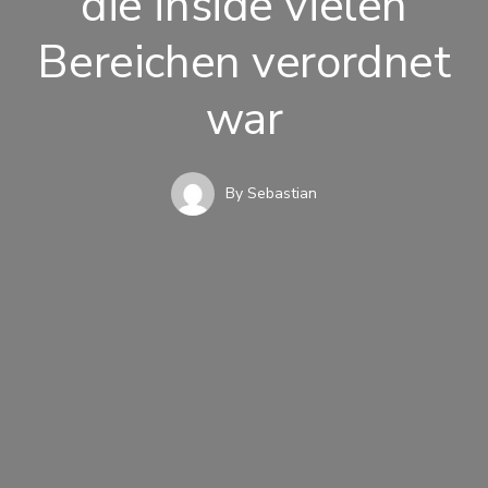
die inside vielen
Bereichen verordnet
war
By
Sebastian