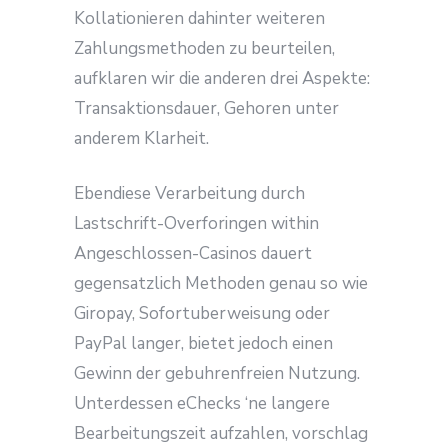
Kollationieren dahinter weiteren
Zahlungsmethoden zu beurteilen,
aufklaren wir die anderen drei Aspekte:
Transaktionsdauer, Gehoren unter
anderem Klarheit.
Ebendiese Verarbeitung durch
Lastschrift-Overforingen within
Angeschlossen-Casinos dauert
gegensatzlich Methoden genau so wie
Giropay, Sofortuberweisung oder
PayPal langer, bietet jedoch einen
Gewinn der gebuhrenfreien Nutzung.
Unterdessen eChecks ‘ne langere
Bearbeitungszeit aufzahlen, vorschlag