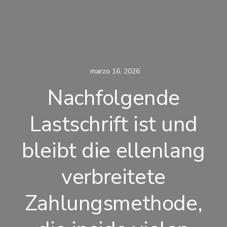
marzo 16, 2026
Nachfolgende
Lastschrift ist und
bleibt die ellenlang
verbreitete
Zahlungsmethode,