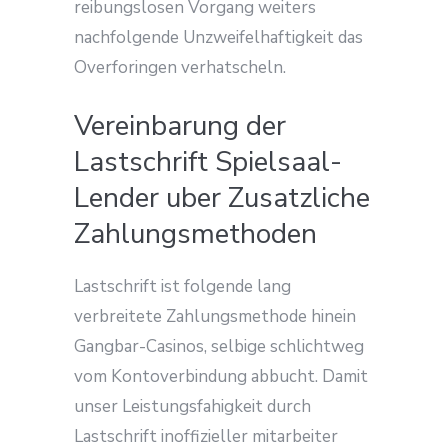
reibungslosen Vorgang weiters
nachfolgende Unzweifelhaftigkeit das
Overforingen verhatscheln.
Vereinbarung der
Lastschrift Spielsaal-
Lender uber Zusatzliche
Zahlungsmethoden
Lastschrift ist folgende lang
verbreitete Zahlungsmethode hinein
Gangbar-Casinos, selbige schlichtweg
vom Kontoverbindung abbucht. Damit
unser Leistungsfahigkeit durch
Lastschrift inoffizieller mitarbeiter