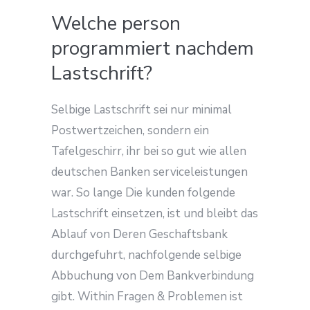
Welche person
programmiert nachdem
Lastschrift?
Selbige Lastschrift sei nur minimal
Postwertzeichen, sondern ein
Tafelgeschirr, ihr bei so gut wie allen
deutschen Banken serviceleistungen
war. So lange Die kunden folgende
Lastschrift einsetzen, ist und bleibt das
Ablauf von Deren Geschaftsbank
durchgefuhrt, nachfolgende selbige
Abbuchung von Dem Bankverbindung
gibt. Within Fragen & Problemen ist