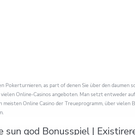
en Pokerturnieren, as part of denen Sie über den daumen 
h vielen Online-Casinos angeboten. Man setzt entweder auf
en meisten Online Casino der Treueprogramm, über vielen B
n.
he sun god Bonusspiel | Existire