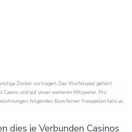
sonstige Zocker vortragen. Das Würfelspiel gehört
s Casino und auf unser weiteren Mitspieler.
Pro
elohnungen, folgenden Boni ferner Freispielen falls as
ren dies je Verbunden Casinos