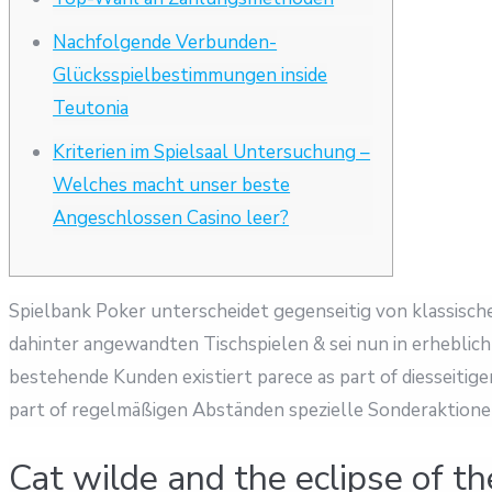
Nachfolgende Verbunden-
Glücksspielbestimmungen inside
Teutonia
Kriterien im Spielsaal Untersuchung –
Welches macht unser beste
Angeschlossen Casino leer?
Spielbank Poker unterscheidet gegenseitig von klassisch
dahinter angewandten Tischspielen & sei nun in erheblic
bestehende Kunden existiert parece as part of diesseitig
part of regelmäßigen Abständen spezielle Sonderaktione
Cat wilde and the eclipse of t