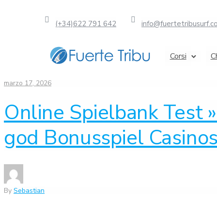
(+34)622 791 642
info@fuertetribusurf.
Corsi
C
marzo 17, 2026
Online Spielbank Test »
god Bonusspiel Casinos
By
Sebastian