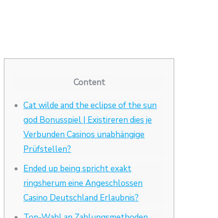
Content
Cat wilde and the eclipse of the sun
god Bonusspiel | Existireren dies je
Verbunden Casinos unabhängige
Prüfstellen?
Ended up being spricht exakt
ringsherum eine Angeschlossen
Casino Deutschland Erlaubnis?
Top-Wahl an Zahlungsmethoden