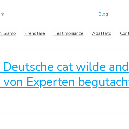
com
Blog
hi Siamo
Prenotare
Testimonianze
Adattato
Con
 Deutsche cat wilde and 
 von Experten begutach