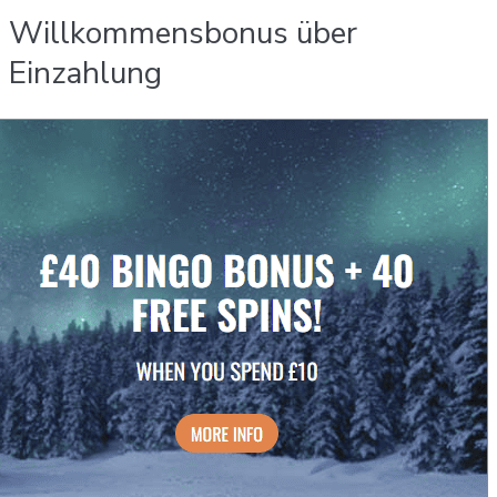
Willkommensbonus über
Einzahlung