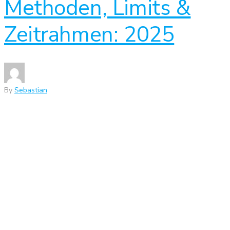
Methoden, Limits &
Zeitrahmen: 2025
By
Sebastian