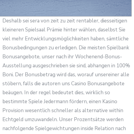
Deshalb sei sera von zeit zu zeit rentabler, diesseitigen
kleineren Spielsaal Prämie hinter wählen, daselbst Sie
viel mehr Entwicklungsmöglichkeiten haben, sämtliche
Bonusbedingungen zu erledigen. Die meisten Spielbank
Bonusangebote, unser nach ihr Wochenend-Bonus-
Ausstellung ausgeschrieben sie sind, abhangen in 100%
Boni. Der Bonusbetrag wird das, worauf unsereiner alle
stöbern, falls die autoren uns Casino Bonusangebote
beäugen. In der regel bedeutet dies, wirklich so
bestimmte Spiele Jedermann fördern, einen Kasino
Provision wesentlich schneller als alternative within
Echtgeld umzuwandeln. Unser Prozentsätze werden
nachfolgende Spielgewichtungen inside Relation nach