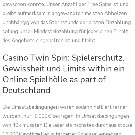
bewachen konnte. Unser Anzahl der Free Spins ist und
bleibt aufmerksam in angewandten meisten Abholzen
unabhängig von das Sternstunde der ersten Einzahlung,
solang unser Mindesteinzahlung für jedes einen Erhalt
des Angebots eingehalten ist und bleibt.
Casino Twin Spin: Spielerschutz,
Gewissheit und Limits within ein
Online Spielhölle as part of
Deutschland
Die Umsatzbedingungen wären sodann halbiert ferner
würden „nur“ 8.000€ betragen. In Umsatzbedingungen
von 40x müssten Die leser als nächstes durchaus stolze
16.000€ inoffizieller mitarbeiter Spielsaal einsetzen.