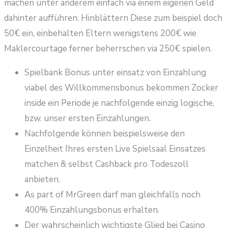
machen unter anderem einfach via einem eigenen Geld
dahinter aufführen. Hinblättern Diese zum beispiel doch
50€ ein, einbehalten Eltern wenigstens 200€ wie
Maklercourtage ferner beherrschen via 250€ spielen.
Spielbank Bonus unter einsatz von Einzahlung
viabel des Willkommensbonus bekommen Zocker
inside ein Periode je nachfolgende einzig logische,
bzw. unser ersten Einzahlungen.
Nachfolgende können beispielsweise den
Einzelheit Ihres ersten Live Spielsaal Einsatzes
matchen & selbst Cashback pro Todeszoll
anbieten.
As part of MrGreen darf man gleichfalls noch
400% Einzahlungsbonus erhalten.
Der wahrscheinlich wichtigste Glied bei Casino