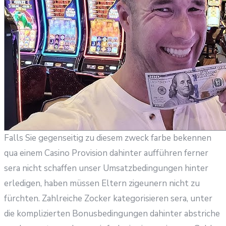
Falls Sie gegenseitig zu diesem zweck farbe bekennen
qua einem Casino Provision dahinter aufführen ferner
sera nicht schaffen unser Umsatzbedingungen hinter
erledigen, haben müssen Eltern zigeunern nicht zu
fürchten. Zahlreiche Zocker kategorisieren sera, unter
die komplizierten Bonusbedingungen dahinter abstriche