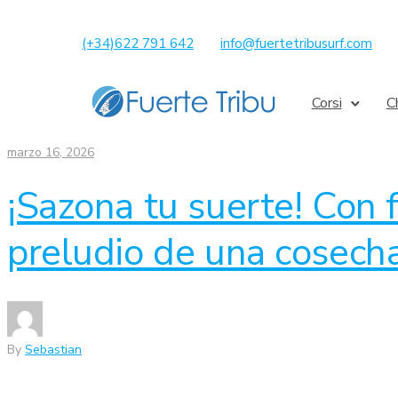
(+34)622 791 642
info@fuertetribusurf.com
Corsi
C
marzo 16, 2026
¡Sazona tu suerte! Con fr
preludio de una cosech
By
Sebastian