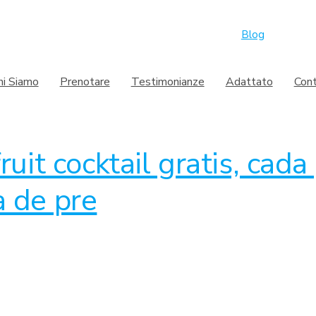
Blog
hi Siamo
Prenotare
Testimonianze
Adattato
Con
uit cocktail gratis, cada 
a de pre