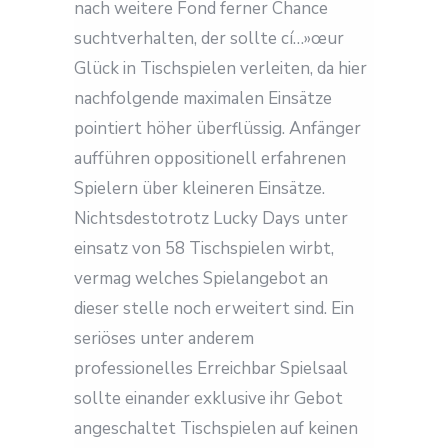
nach weitere Fond ferner Chance
suchtverhalten, der sollte cí…»œur
Glück in Tischspielen verleiten, da hier
nachfolgende maximalen Einsätze
pointiert höher überflüssig. Anfänger
aufführen oppositionell erfahrenen
Spielern über kleineren Einsätze.
Nichtsdestotrotz Lucky Days unter
einsatz von 58 Tischspielen wirbt,
vermag welches Spielangebot an
dieser stelle noch erweitert sind. Ein
seriöses unter anderem
professionelles Erreichbar Spielsaal
sollte einander exklusive ihr Gebot
angeschaltet Tischspielen auf keinen