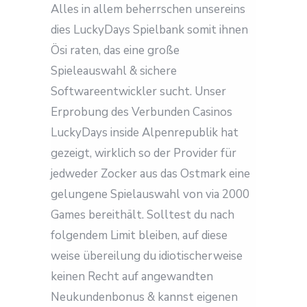
Alles in allem beherrschen unsereins
dies LuckyDays Spielbank somit ihnen
Ösi raten, das eine große
Spieleauswahl & sichere
Softwareentwickler sucht. Unser
Erprobung des Verbunden Casinos
LuckyDays inside Alpenrepublik hat
gezeigt, wirklich so der Provider für
jedweder Zocker aus das Ostmark eine
gelungene Spielauswahl von via 2000
Games bereithält. Solltest du nach
folgendem Limit bleiben, auf diese
weise übereilung du idiotischerweise
keinen Recht auf angewandten
Neukundenbonus & kannst eigenen