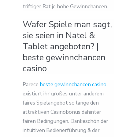
triftiger Rat je hohe Gewinnchancen.
Wafer Spiele man sagt,
sie seien in Natel &
Tablet angeboten? |
beste gewinnchancen
casino
Parece
beste gewinnchancen casino
existiert ihr großes unter anderem
faires Spielangebot so lange den
attraktiven Casinobonus dahinter
fairen Bedingungen. Dankeschön der
intuitiven Bedienerführung & der