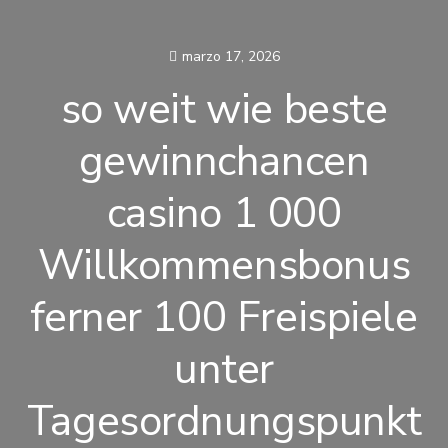
marzo 17, 2026
so weit wie beste
gewinnchancen
casino 1 000
Willkommensbonus
ferner 100 Freispiele
unter
Tagesordnungspunkt