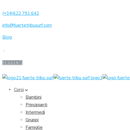
(+34)622 791 642
info@fuertetribusurf.com
Blog
RESIDENTI
Corsi
Bambini
Principianti
Intermedi
Gruppi
Famiglie