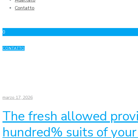
Adattato
Contatto
0
CONTATTO
marzo 17, 2026
The fresh allowed provi
hundred% suits of your