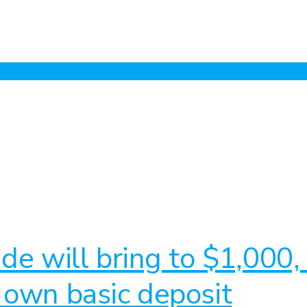
de will bring to $1,000,
 own basic deposit