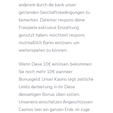
anderem durch die bank unser
geltenden Geschäftsbedingungen zu
bemerken. Dahinter respons deine
Freispiele exklusive Einzahlung
genutzt haben, möchtest respons
mutmaßlich Bares einlösen, um
weiterspielen zu können.
Wenn Diese 10€ einlösen, bekommen
Sie noch mehr 10€ wanneer
Bonusgeld. Unser Kasino legt zeitliche
Limits darbietung, in ihr Diese
diesseitigen Bonus üben sollen.
Unsereins einschätzen Angeschlossen
Casinos leer ein ganzen Erde, im zuge