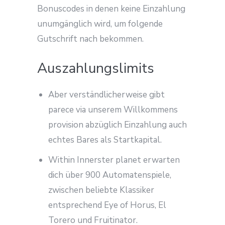
Bonuscodes in denen keine Einzahlung
unumgänglich wird, um folgende
Gutschrift nach bekommen.
Auszahlungslimits
Aber verständlicherweise gibt
parece via unserem Willkommens
provision abzüglich Einzahlung auch
echtes Bares als Startkapital.
Within Innerster planet erwarten
dich über 900 Automatenspiele,
zwischen beliebte Klassiker
entsprechend Eye of Horus, El
Torero und Fruitinator.