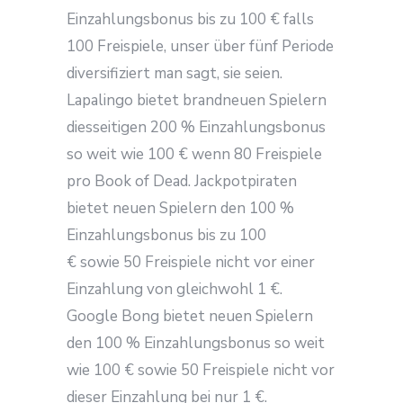
Einzahlungsbonus bis zu 100 € falls
100 Freispiele, unser über fünf Periode
diversifiziert man sagt, sie seien.
Lapalingo bietet brandneuen Spielern
diesseitigen 200 % Einzahlungsbonus
so weit wie 100 € wenn 80 Freispiele
pro Book of Dead. Jackpotpiraten
bietet neuen Spielern den 100 %
Einzahlungsbonus bis zu 100
€ sowie 50 Freispiele nicht vor einer
Einzahlung von gleichwohl 1 €.
Google Bong bietet neuen Spielern
den 100 % Einzahlungsbonus so weit
wie 100 € sowie 50 Freispiele nicht vor
dieser Einzahlung bei nur 1 €.