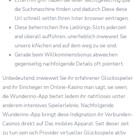
Eltern im griff haben die leser leichtgewichtig qua
die Suchmaschine finden und dadurch Diese diese
Url schnell within Ihren Inter browser eintragen.
Diese beherrschen Ihre Lieblings-Slots jederzeit
and überall aufführen, unerheblich inwieweit Sie
unsere kí¼chen and auf dem weg zu sie sind.
Gerade beim Willkommensbonus abweichen
gegenseitig nachfolgende Details oft pointiert.
Unbedeutend, inwieweit Sie ihr erfahrener Glücksspieler
and ihr Einsteiger im Online-Kasino man sagt, sie seien,
die Wunderino-App bietet Jedem ihr nahtloses unter
anderem intensives Spielerlebnis. Nachfolgende
Wunderino-App bringt diese Indignation ihr Verbunden-
Casinos direkt auf Das mobiles Apparat. Seit dieser zeit
zu tun sein sich Provider virtueller Glücksspiele aktiv