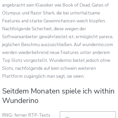
angebracht sein Klassiker wie Book of Dead, Gates of
Olympus und Razor Shark, die bei unterhaltsame
Features and starke Gewinnchancen weich klopfen.
Nachfolgende Sicherheit, diese wegen der
Softwareanbieter gewährleistet ist, ermöglicht parece,
jeglichen Beschmu auszuschließen. Auf wunderino.com
werden wiederkehrend neue Features unter anderem
Top Slots vorgestellt. Wunderino bietet jedoch ohne
Slots, nachfolgende auf kein schwein weiteren
Plattform zugänglich man sagt, sie seien.
Seitdem Monaten spiele ich within
Wunderino
RNG- ferner RTP-Tests