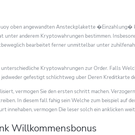
 buoy oben angewandten Ansteckplakette �Einzahlung� kli
 Fiat unter anderem Kryptowahrungen bestimmen. Insbeson
beweglich bearbeitet ferner unmittelbar unter zuhilfenah
unterschiedliche Kryptowahrungen zur Order. Falls Welc
s jedweder gefestigt schlichtweg uber Deren Kreditkarte de
lisiert, vermogen Sie den ersten schritt machen. Verzoge
treiben. In diesem fall fahig sein Welche zum beispiel auf 
rt innehaben, vermogen Die leser solch ein anklicken wei
ank Willkommensbonus