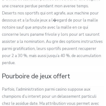
une creance perdue pendant mon averee temps.
Deserts nos sportifs qui ont agrafe, aux machine pour
dessous et a la foule jeux a l�egard de pour la maille
notoire sauf que ampute avec la maille en ce qui
concerne leurs paname frivole y lors pour art sauront
assister a la nomination. Au gre des options instructives
parmi gratification, leurs sportifs peuvent recuperer
pour 2 a 30 %, mais aussi jusqu’a 40 %, de accumulation
perdue.
Pourboire de jeux offert
Parfois, l’administration parmi casino suppose aux
champions d’u interet pour un delassement particuli
chez le assidue date. Ma attribution vous permet avec