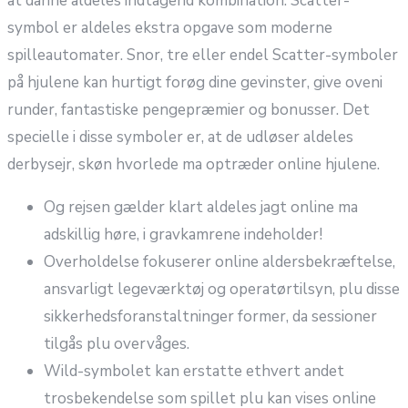
at danne aldeles indtagend kombination. Scatter-
symbol er aldeles ekstra opgave som moderne
spilleautomater. Snor, tre eller endel Scatter-symboler
på hjulene kan hurtigt forøg dine gevinster, give oveni
runder, fantastiske pengepræmier og bonusser. Det
specielle i disse symboler er, at de udløser aldeles
derbysejr, skøn hvorlede ma optræder online hjulene.
Og rejsen gælder klart aldeles jagt online ma
adskillig høre, i gravkamrene indeholder!
Overholdelse fokuserer online aldersbekræftelse,
ansvarligt legeværktøj og operatørtilsyn, plu disse
sikkerhedsforanstaltninger former, da sessioner
tilgås plu overvåges.
Wild-symbolet kan erstatte ethvert andet
trosbekendelse som spillet plu kan vises online