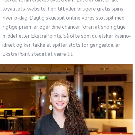
loyalitets-website, heri tilbyder brugere gratis spins
hver p-dag. Daglig skuespil online vores slotspil med
rigtige præmier øger dine chancer foran at sno rigtige
middel eller EkstraPoints. Så ofte som du elsker kasino-
idræt og kan lakke at spiller slots for gengælde, er
EkstraPoint stedet at være til.