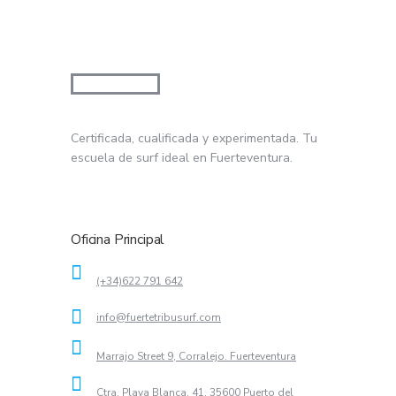
Certificada, cualificada y experimentada. Tu
escuela de surf ideal en Fuerteventura.
Oficina Principal
(+34)622 791 642
info@fuertetribusurf.com
Marrajo Street 9, Corralejo. Fuerteventura
Ctra. Playa Blanca, 41, 35600 Puerto del