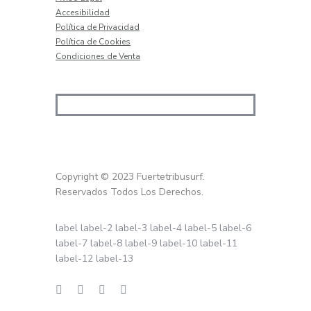
Accesibilidad
Política de Privacidad
Política de Cookies
Condiciones de Venta
Copyright © 2023 Fuertetribusurf.
Reservados Todos Los Derechos.
label
label-2
label-3
label-4
label-5
label-6
label-7
label-8
label-9
label-10
label-11
label-12
label-13