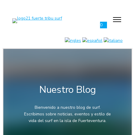
0
Nuestro Blog
Bienvenido a nuestro blog de surf.
Escribimos sobre noticias, eventos y estilo de
vida del surf en la isla de Fuerteventura.