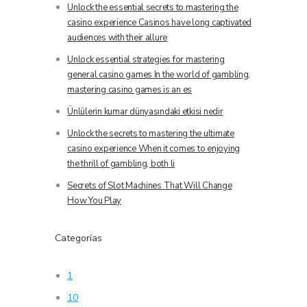
Unlock the essential secrets to mastering the
casino experience Casinos have long captivated
audiences with their allure
Unlock essential strategies for mastering
general casino games In the world of gambling,
mastering casino games is an es
Ünlülerin kumar dünyasındaki etkisi nedir
Unlock the secrets to mastering the ultimate
casino experience When it comes to enjoying
the thrill of gambling, both li
Secrets of Slot Machines That Will Change
How You Play
Categorías
1
10