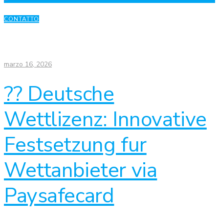
CONTATTO
marzo 16, 2026
?? Deutsche
Wettlizenz: Innovative
Festsetzung fur
Wettanbieter via
Paysafecard