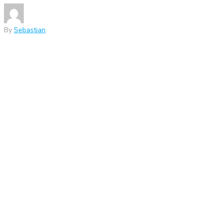
By
Sebastian