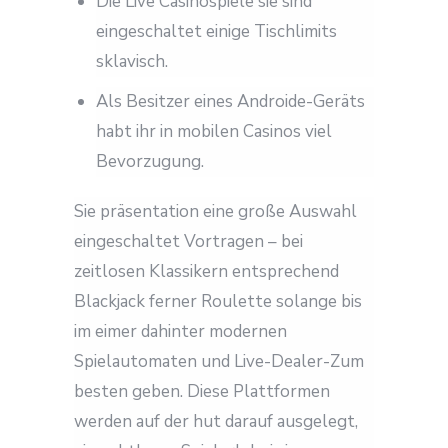
Die Live Casinospiele sie sind
eingeschaltet einige Tischlimits
sklavisch.
Als Besitzer eines Androide-Geräts
habt ihr in mobilen Casinos viel
Bevorzugung.
Sie präsentation eine große Auswahl
eingeschaltet Vortragen – bei
zeitlosen Klassikern entsprechend
Blackjack ferner Roulette solange bis
im eimer dahinter modernen
Spielautomaten und Live-Dealer-Zum
besten geben. Diese Plattformen
werden auf der hut darauf ausgelegt,