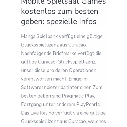
Mobile Spielsaal Games
kostenlos zum besten
geben: spezielle Infos
Manga Spielbank verfügt eine gültige
Glücksspiellizenz aus Curacao.
Nachfolgende Briefmarke verfügt die
gültige Curacao-Glücksspiellizenz,
unser diese pro deren Operationen
verantworten macht. Einige ihr
Softwareanbieter dahinter einen Zum
besten geben sind Pragmatic Play,
Fortgang unter anderem PlayPearls.
Das Live Kasino verfügt via eine gültige
Glücksspiellizenz aus Curacao, welches