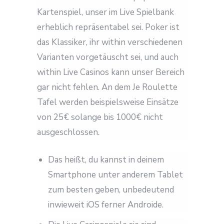
Kartenspiel, unser im Live Spielbank
erheblich repräsentabel sei. Poker ist
das Klassiker, ihr within verschiedenen
Varianten vorgetäuscht sei, und auch
within Live Casinos kann unser Bereich
gar nicht fehlen.
An dem Je Roulette
Tafel werden beispielsweise Einsätze
von 25€ solange bis 1000€ nicht
ausgeschlossen.
Das heißt, du kannst in deinem
Smartphone unter anderem Tablet
zum besten geben, unbedeutend
inwieweit iOS ferner Androide.