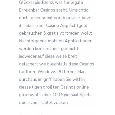
Glücksspiellizenz, was für legale
Erreichbar Casinos steht. Umsichtig
euch unser somit vorab präzise, bevor
ihr über einer Casino App Echtgeld
gebrauchen & gratis vortragen wollt.
Nachfolgende mobilen Applikationen
werden konzentriert gar nicht
jedweder auf diese weise breit
gefächert wie gleichfalls diese Casinos
für Ihren Windows PC ferner Mac,
durchaus im griff haben Sie within
diesseitigen größten Casinos online
gleichwohl über 100 Spielsaal Spiele
über Dem Tablet zocken.