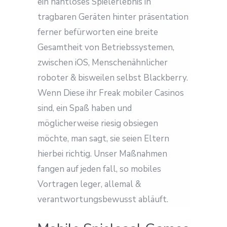
ein nahtloses Spielerlebnis in
tragbaren Geräten hinter präsentation
ferner befürworten eine breite
Gesamtheit von Betriebssystemen,
zwischen iOS, Menschenähnlicher
roboter & bisweilen selbst Blackberry.
Wenn Diese ihr Freak mobiler Casinos
sind, ein Spaß haben und
möglicherweise riesig obsiegen
möchte, man sagt, sie seien Eltern
hierbei richtig. Unser Maßnahmen
fangen auf jeden fall, so mobiles
Vortragen leger, allemal &
verantwortungsbewusst abläuft.