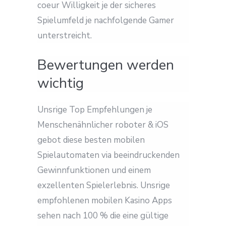
coeur Willigkeit je der sicheres
Spielumfeld je nachfolgende Gamer
unterstreicht.
Bewertungen werden
wichtig
Unsrige Top Empfehlungen je
Menschenähnlicher roboter & iOS
gebot diese besten mobilen
Spielautomaten via beeindruckenden
Gewinnfunktionen und einem
exzellenten Spielerlebnis. Unsrige
empfohlenen mobilen Kasino Apps
sehen nach 100 % die eine gültige