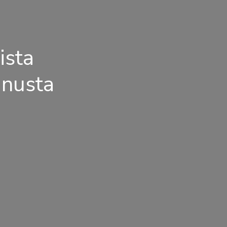
ista
nnusta