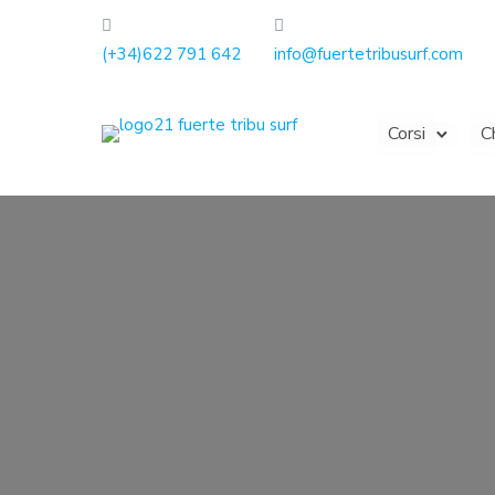
(+34)622 791 642
info@fuertetribusurf.com
Corsi
C