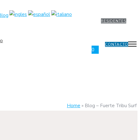
Blog
RESIDENTES
to
CONTACTO
0
Home
»
Blog – Fuerte Tribu Surf