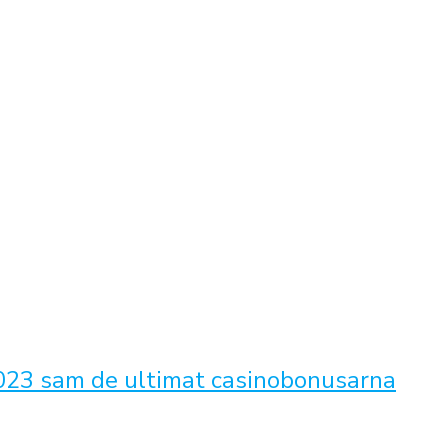
2023 sam de ultimat casinobonusarna