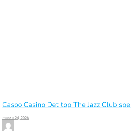
Casoo Casino Det top The Jazz Club spel
marzo 24, 2026