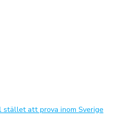
 stället att prova inom Sverige