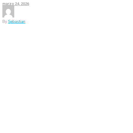
marzo 24, 2026
By
Sebastian