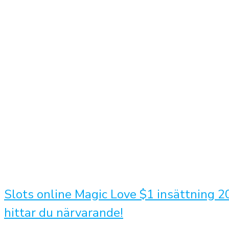
Slots online Magic Love $1 insättning 
hittar du närvarande!