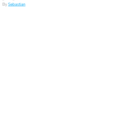
By
Sebastian